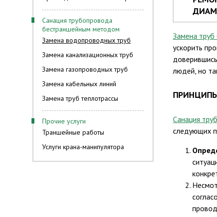
ДИАМ
Санация трубопровода
бестраншейным методом
Замена труб 
Замена водопроводных труб
ускорить про
Замена канализационных труб
доверившись
Замена газопроводных труб
людей, но т
Замена кабельных линий
ПРИНЦИПЫ
Замена труб теплотрассы
Санация тру
Прочие услуги
следующих п
Траншейные работы
Услуги крана-манипулятора
Опред
ситуац
конкре
Несмот
соглас
провод