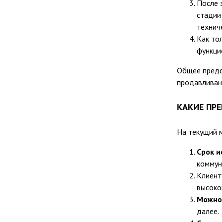
После 
стадии
технич
Как то
функци
Общее предс
продавливан
КАКИЕ ПР
На текущий 
Срок и
коммун
Клиент
высоко
Можно
далее.