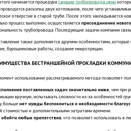
этого начинается процедура
санации трубопровода цены
которы
 проводится раскопка двух котлованов, после чего устанавлива
еское отверстие в старой трубе. После этого закладывается но
лько процесс выполнен, осуществляется
присоединение нового
ональность трубопровода. Последующие задачи компании связы
тавление также дополняется другими особенностями, которые 
ие, бурошнековые работы, создание микротрещин.
ЕИМУЩЕСТВА БЕСТРАНШЕЙНОЙ ПРОКЛАДКИ КОММУН
момент использование рассматриваемого метода позволяет по
сполнения поставленных задач значительно ниже
, чем при 
икации вручную, испытывать сложности из-за особенностей грун
у больше
нет нужды беспокоиться о необходимости благоу
й стоимостью и дополнительными затратами времени.
 обойти любые препятствия
, что позволяет использовать в 