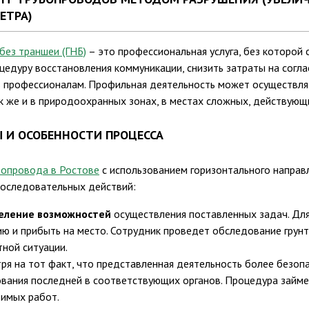
ЕТРА)
без траншеи (ГНБ)
– это профессиональная услуга, без которой
цедуру восстановления коммуникации, снизить затраты на соглас
 профессионалам. Профильная деятельность может осуществлят
ак же и в природоохранных зонах, в местах сложных, действую
 И ОСОБЕННОСТИ ПРОЦЕССА
бопровода в Ростове
с использованием горизонтального направ
оследовательных действий:
еление возможностей
осуществления поставленных задач. Для 
ию и прибыть на место. Сотрудник проведет обследование грунт
тной ситуации.
ря на тот факт, что представленная деятельность более безопа
ования последней в соответствующих органов. Процедура займе
имых работ.